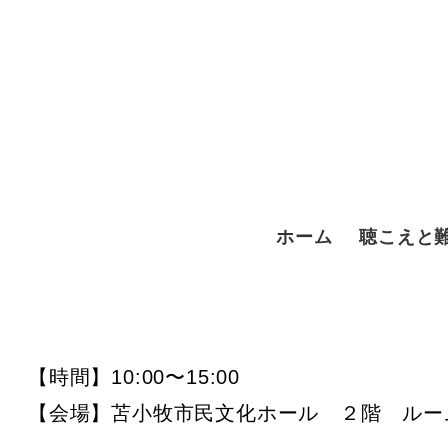
メ
イ
ン
コ
ン
テ
ホーム
​聴こえと
ン
ツ
へ
移
【時間】10:00〜15:00
動
【会場】苫小牧市民文化ホール ２階 ルー