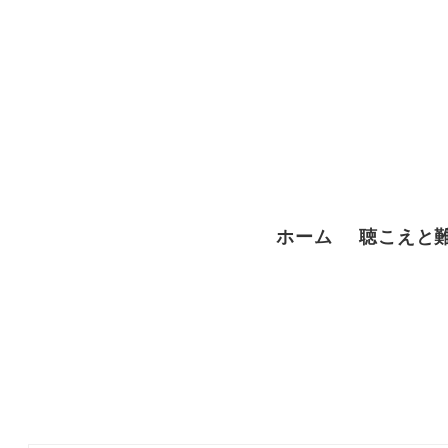
メ
イ
ン
コ
ン
テ
ホーム
​聴こえと
ン
ツ
へ
移
動