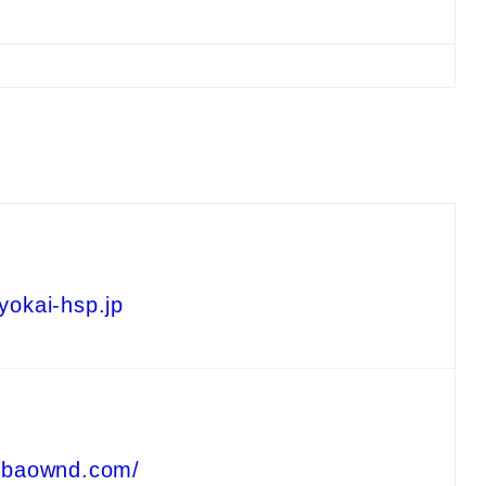
yokai-hsp.jp
mebaownd.com/