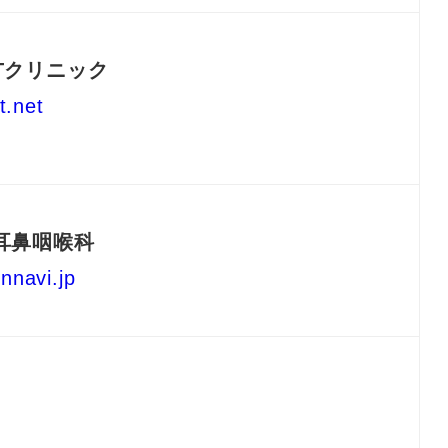
Tクリニック
t.net
耳鼻咽喉科
innavi.jp