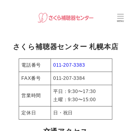
メ
イ
ン
MENU
コ
ン
さくら補聴器センター 札幌本店
テ
ン
ツ
電話番号
011-207-3383
へ
FAX番号
011-207-3384
移
動
平日：9:30〜17:30
営業時間
土曜：9:30〜15:00
定休日
日・祝日